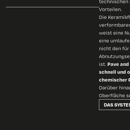
technischen 
Vorteilen.
Die Keramikfl
verformbare
weist eine N
eine umlaufe
nicht den fü
Abnutzungse
Pave and 
ist.
schnell und
chemischer P
Darüber hinau
Oberfläche s
DAS SYST