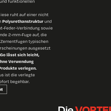
und funktionellen
iese ruht auf einer nicht
Polyurethanstruktur
n
und
ut-Feder-Verbindung sowie
nde 2-mm-Fuge auf, die
r Zementfugen typischen
rscheinungen ausgesetzt
Go lässt sich leicht,
 ohne Verwendung
rodukte verlegen.
s ist die verlegte
ofort begehbar.
EM
Die
VORTEI